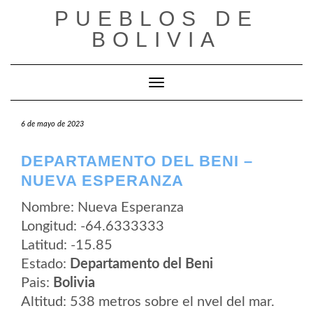
Saltar
PUEBLOS DE
al
contenido
BOLIVIA
Cambiar modo de navegación
6 de mayo de 2023
DEPARTAMENTO DEL BENI –
NUEVA ESPERANZA
Nombre: Nueva Esperanza
Longitud: -64.6333333
Latitud: -15.85
Estado:
Departamento del Beni
Pais:
Bolivia
Altitud: 538 metros sobre el nvel del mar.