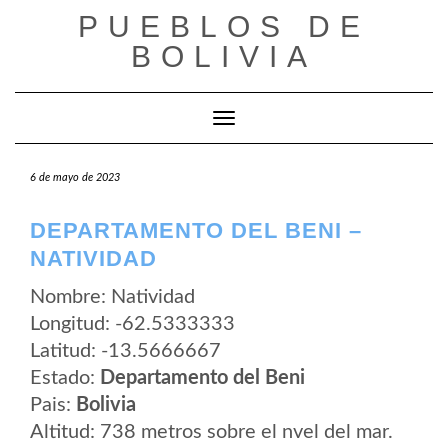
Saltar
PUEBLOS DE
al
contenido
BOLIVIA
Cambiar modo de navegación
6 de mayo de 2023
DEPARTAMENTO DEL BENI –
NATIVIDAD
Nombre: Natividad
Longitud: -62.5333333
Latitud: -13.5666667
Estado:
Departamento del Beni
Pais:
Bolivia
Altitud: 738 metros sobre el nvel del mar.