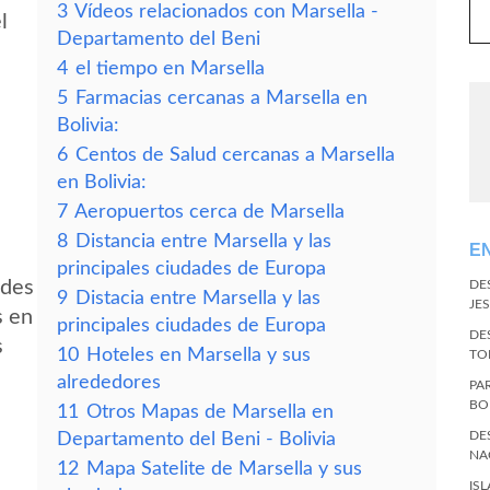
3
Vídeos relacionados con Marsella -
l
Departamento del Beni
4
el tiempo en Marsella
5
Farmacias cercanas a Marsella en
Bolivia:
6
Centos de Salud cercanas a Marsella
en Bolivia:
7
Aeropuertos cerca de Marsella
8
Distancia entre Marsella y las
E
principales ciudades de Europa
edes
DE
9
Distacia entre Marsella y las
JES
s en
principales ciudades de Europa
DE
s
10
Hoteles en Marsella y sus
TO
alrededores
PA
BO
11
Otros Mapas de Marsella en
DE
Departamento del Beni - Bolivia
NA
12
Mapa Satelite de Marsella y sus
IS