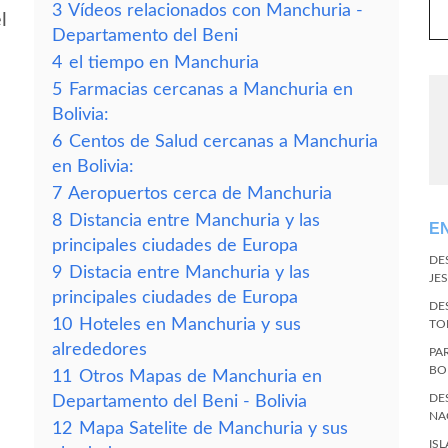
3
Vídeos relacionados con Manchuria -
l
Departamento del Beni
4
el tiempo en Manchuria
5
Farmacias cercanas a Manchuria en
Bolivia:
6
Centos de Salud cercanas a Manchuria
en Bolivia:
7
Aeropuertos cerca de Manchuria
8
Distancia entre Manchuria y las
E
principales ciudades de Europa
DE
9
Distacia entre Manchuria y las
JES
principales ciudades de Europa
DE
10
Hoteles en Manchuria y sus
TO
alrededores
PA
BO
11
Otros Mapas de Manchuria en
DE
Departamento del Beni - Bolivia
NA
12
Mapa Satelite de Manchuria y sus
IS