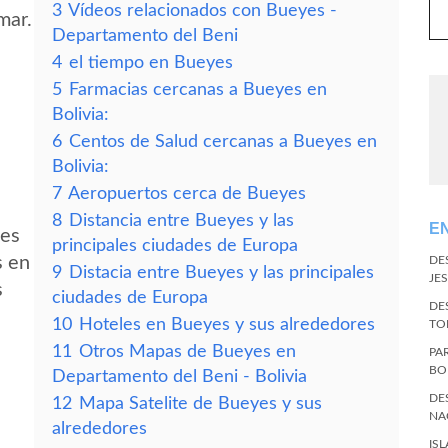
3
Vídeos relacionados con Bueyes -
mar.
Departamento del Beni
4
el tiempo en Bueyes
5
Farmacias cercanas a Bueyes en
Bolivia:
6
Centos de Salud cercanas a Bueyes en
Bolivia:
7
Aeropuertos cerca de Bueyes
8
Distancia entre Bueyes y las
E
des
principales ciudades de Europa
s en
DE
9
Distacia entre Bueyes y las principales
JES
s
ciudades de Europa
DE
10
Hoteles en Bueyes y sus alrededores
TO
11
Otros Mapas de Bueyes en
PA
BO
Departamento del Beni - Bolivia
DE
12
Mapa Satelite de Bueyes y sus
NA
alrededores
IS