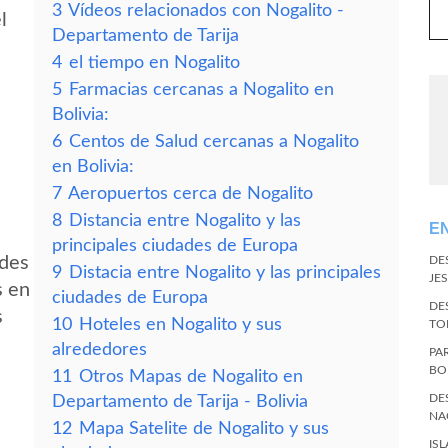
3
Vídeos relacionados con Nogalito -
l
Departamento de Tarija
4
el tiempo en Nogalito
5
Farmacias cercanas a Nogalito en
Bolivia:
6
Centos de Salud cercanas a Nogalito
en Bolivia:
7
Aeropuertos cerca de Nogalito
8
Distancia entre Nogalito y las
E
principales ciudades de Europa
edes
DE
9
Distacia entre Nogalito y las principales
JES
s en
ciudades de Europa
DE
s
10
Hoteles en Nogalito y sus
TO
alrededores
PA
BO
11
Otros Mapas de Nogalito en
DE
Departamento de Tarija - Bolivia
NA
12
Mapa Satelite de Nogalito y sus
IS