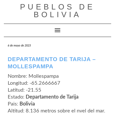
Saltar
PUEBLOS DE
al
contenido
BOLIVIA
Cambiar modo de navegación
6 de mayo de 2023
DEPARTAMENTO DE TARIJA –
MOLLESPAMPA
Nombre: Mollespampa
Longitud: -65.2666667
Latitud: -21.55
Estado:
Departamento de Tarija
Pais:
Bolivia
Altitud: 8.136 metros sobre el nvel del mar.