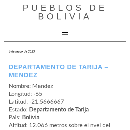
Saltar
PUEBLOS DE
al
contenido
BOLIVIA
Cambiar modo de navegación
6 de mayo de 2023
DEPARTAMENTO DE TARIJA –
MENDEZ
Nombre: Mendez
Longitud: -65
Latitud: -21.5666667
Estado:
Departamento de Tarija
Pais:
Bolivia
Altitud: 12.066 metros sobre el nvel del