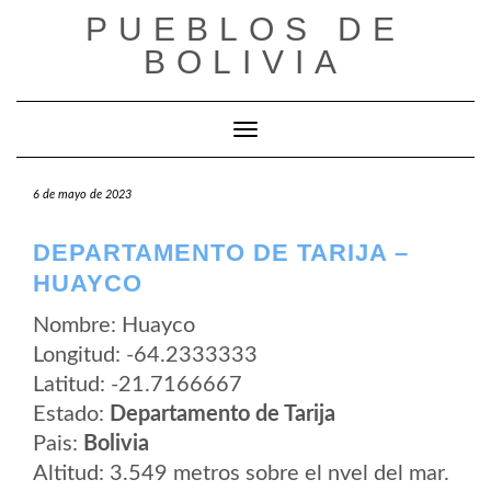
Saltar
PUEBLOS DE
al
contenido
BOLIVIA
Cambiar modo de navegación
6 de mayo de 2023
DEPARTAMENTO DE TARIJA –
HUAYCO
Nombre: Huayco
Longitud: -64.2333333
Latitud: -21.7166667
Estado:
Departamento de Tarija
Pais:
Bolivia
Altitud: 3.549 metros sobre el nvel del mar.