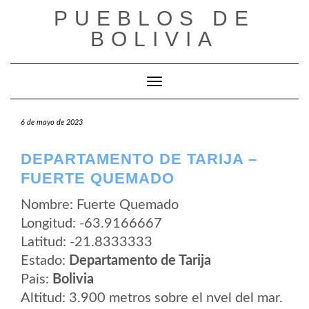
Saltar
PUEBLOS DE
al
contenido
BOLIVIA
Cambiar modo de navegación
6 de mayo de 2023
DEPARTAMENTO DE TARIJA –
FUERTE QUEMADO
Nombre: Fuerte Quemado
Longitud: -63.9166667
Latitud: -21.8333333
Estado:
Departamento de Tarija
Pais:
Bolivia
Altitud: 3.900 metros sobre el nvel del mar.