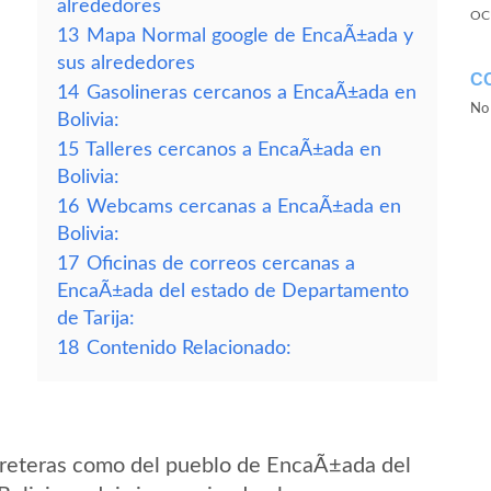
alrededores
OC
13
Mapa Normal google de EncaÃ±ada y
sus alrededores
C
14
Gasolineras cercanos a EncaÃ±ada en
No 
Bolivia:
15
Talleres cercanos a EncaÃ±ada en
Bolivia:
16
Webcams cercanas a EncaÃ±ada en
Bolivia:
17
Oficinas de correos cercanas a
EncaÃ±ada del estado de Departamento
de Tarija:
18
Contenido Relacionado:
rreteras como del pueblo de EncaÃ±ada del