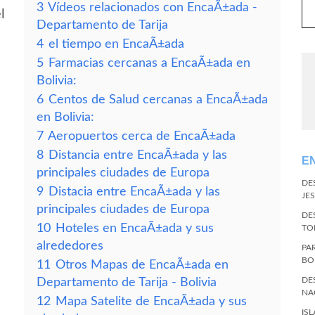
3
Vídeos relacionados con EncaÃ±ada -
l
Departamento de Tarija
4
el tiempo en EncaÃ±ada
5
Farmacias cercanas a EncaÃ±ada en
Bolivia:
6
Centos de Salud cercanas a EncaÃ±ada
en Bolivia:
7
Aeropuertos cerca de EncaÃ±ada
8
Distancia entre EncaÃ±ada y las
E
principales ciudades de Europa
DE
9
Distacia entre EncaÃ±ada y las
JES
principales ciudades de Europa
DE
10
Hoteles en EncaÃ±ada y sus
TO
alrededores
PA
BO
11
Otros Mapas de EncaÃ±ada en
DE
Departamento de Tarija - Bolivia
NA
12
Mapa Satelite de EncaÃ±ada y sus
IS