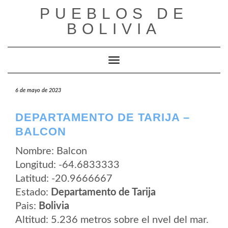
Saltar
PUEBLOS DE
al
contenido
BOLIVIA
Cambiar modo de navegación
6 de mayo de 2023
DEPARTAMENTO DE TARIJA –
BALCON
Nombre: Balcon
Longitud: -64.6833333
Latitud: -20.9666667
Estado:
Departamento de Tarija
Pais:
Bolivia
Altitud: 5.236 metros sobre el nvel del mar.