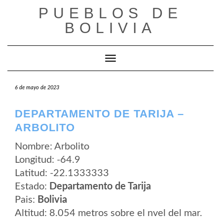
Saltar
PUEBLOS DE
al
contenido
BOLIVIA
Cambiar modo de navegación
6 de mayo de 2023
DEPARTAMENTO DE TARIJA –
ARBOLITO
Nombre: Arbolito
Longitud: -64.9
Latitud: -22.1333333
Estado:
Departamento de Tarija
Pais:
Bolivia
Altitud: 8.054 metros sobre el nvel del mar.