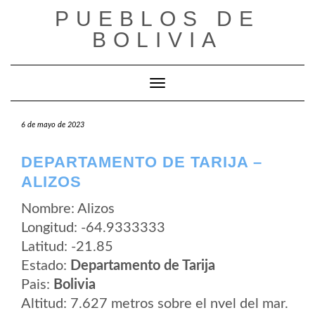
Saltar
PUEBLOS DE
al
contenido
BOLIVIA
Cambiar modo de navegación
6 de mayo de 2023
DEPARTAMENTO DE TARIJA –
ALIZOS
Nombre: Alizos
Longitud: -64.9333333
Latitud: -21.85
Estado:
Departamento de Tarija
Pais:
Bolivia
Altitud: 7.627 metros sobre el nvel del mar.