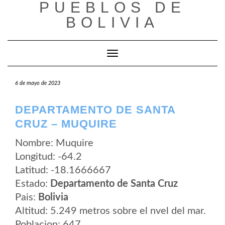
PUEBLOS DE
Saltar
al
BOLIVIA
contenido
Cambiar modo de navegación
6 de mayo de 2023
DEPARTAMENTO DE SANTA
CRUZ – MUQUIRE
Nombre: Muquire
Longitud: -64.2
Latitud: -18.1666667
Estado:
Departamento de Santa Cruz
Pais:
Bolivia
Altitud: 5.249 metros sobre el nvel del mar.
Poblacion: 647