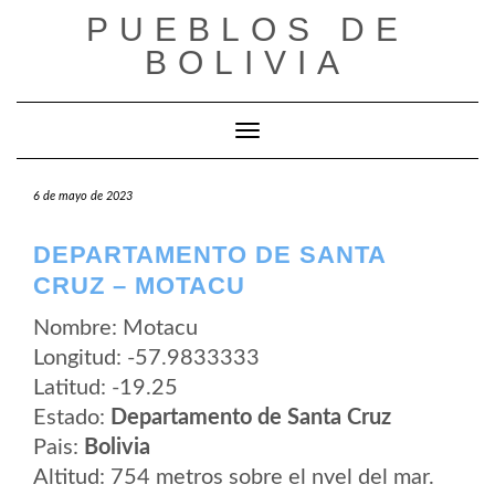
Saltar
PUEBLOS DE
al
contenido
BOLIVIA
Cambiar modo de navegación
6 de mayo de 2023
DEPARTAMENTO DE SANTA
CRUZ – MOTACU
Nombre: Motacu
Longitud: -57.9833333
Latitud: -19.25
Estado:
Departamento de Santa Cruz
Pais:
Bolivia
Altitud: 754 metros sobre el nvel del mar.