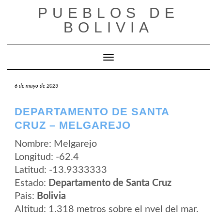
Saltar
PUEBLOS DE
al
contenido
BOLIVIA
Cambiar modo de navegación
6 de mayo de 2023
DEPARTAMENTO DE SANTA
CRUZ – MELGAREJO
Nombre: Melgarejo
Longitud: -62.4
Latitud: -13.9333333
Estado:
Departamento de Santa Cruz
Pais:
Bolivia
Altitud: 1.318 metros sobre el nvel del mar.