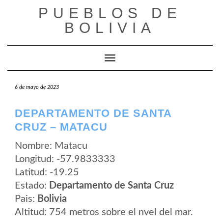
Saltar
PUEBLOS DE
al
contenido
BOLIVIA
Cambiar modo de navegación
6 de mayo de 2023
DEPARTAMENTO DE SANTA
CRUZ – MATACU
Nombre: Matacu
Longitud: -57.9833333
Latitud: -19.25
Estado:
Departamento de Santa Cruz
Pais:
Bolivia
Altitud: 754 metros sobre el nvel del mar.