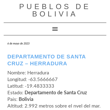
Saltar
PUEBLOS DE
al
contenido
BOLIVIA
Cambiar modo de navegación
6 de mayo de 2023
DEPARTAMENTO DE SANTA
CRUZ – HERRADURA
Nombre: Herradura
Longitud: -63.5666667
Latitud: -19.4833333
Estado:
Departamento de Santa Cruz
Pais:
Bolivia
Altitud: 2.992 metros sobre el nvel del mar.