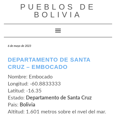
Saltar
PUEBLOS DE
al
contenido
BOLIVIA
Cambiar modo de navegación
6 de mayo de 2023
DEPARTAMENTO DE SANTA
CRUZ – EMBOCADO
Nombre: Embocado
Longitud: -60.8833333
Latitud: -16.35
Estado:
Departamento de Santa Cruz
Pais:
Bolivia
Altitud: 1.601 metros sobre el nvel del mar.