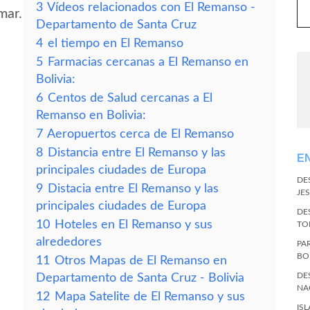
3
Vídeos relacionados con El Remanso -
mar.
Departamento de Santa Cruz
4
el tiempo en El Remanso
5
Farmacias cercanas a El Remanso en
Bolivia:
6
Centos de Salud cercanas a El
Remanso en Bolivia:
7
Aeropuertos cerca de El Remanso
8
Distancia entre El Remanso y las
E
principales ciudades de Europa
DE
9
Distacia entre El Remanso y las
JES
principales ciudades de Europa
DE
10
Hoteles en El Remanso y sus
TO
alrededores
PA
BO
11
Otros Mapas de El Remanso en
DE
Departamento de Santa Cruz - Bolivia
NA
12
Mapa Satelite de El Remanso y sus
IS