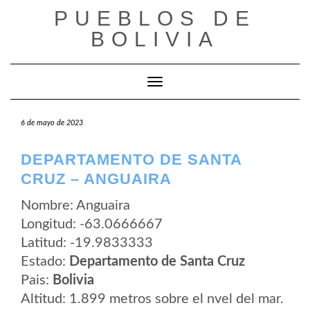
Saltar
PUEBLOS DE
al
contenido
BOLIVIA
Cambiar modo de navegación
6 de mayo de 2023
DEPARTAMENTO DE SANTA
CRUZ – ANGUAIRA
Nombre: Anguaira
Longitud: -63.0666667
Latitud: -19.9833333
Estado:
Departamento de Santa Cruz
Pais:
Bolivia
Altitud: 1.899 metros sobre el nvel del mar.