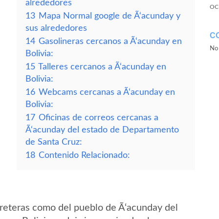
alrededores
OC
13
Mapa Normal google de Ã‘acunday y
sus alrededores
C
14
Gasolineras cercanos a Ã‘acunday en
No 
Bolivia:
15
Talleres cercanos a Ã‘acunday en
Bolivia:
16
Webcams cercanas a Ã‘acunday en
Bolivia:
17
Oficinas de correos cercanas a
Ã‘acunday del estado de Departamento
de Santa Cruz:
18
Contenido Relacionado:
reteras como del pueblo de Ã‘acunday del