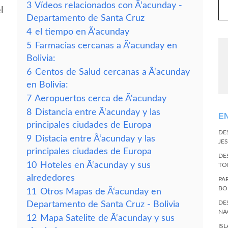
3
Vídeos relacionados con Ã‘acunday -
l
Departamento de Santa Cruz
4
el tiempo en Ã‘acunday
5
Farmacias cercanas a Ã‘acunday en
Bolivia:
6
Centos de Salud cercanas a Ã‘acunday
en Bolivia:
7
Aeropuertos cerca de Ã‘acunday
8
Distancia entre Ã‘acunday y las
E
principales ciudades de Europa
DE
9
Distacia entre Ã‘acunday y las
JES
principales ciudades de Europa
DE
10
Hoteles en Ã‘acunday y sus
TO
alrededores
PA
BO
11
Otros Mapas de Ã‘acunday en
DE
Departamento de Santa Cruz - Bolivia
NA
12
Mapa Satelite de Ã‘acunday y sus
IS