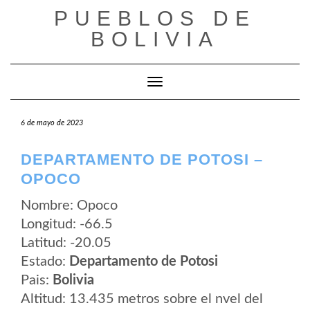
Saltar
PUEBLOS DE
al
contenido
BOLIVIA
Cambiar modo de navegación
6 de mayo de 2023
DEPARTAMENTO DE POTOSI –
OPOCO
Nombre: Opoco
Longitud: -66.5
Latitud: -20.05
Estado:
Departamento de Potosi
Pais:
Bolivia
Altitud: 13.435 metros sobre el nvel del