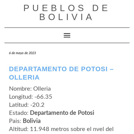
Saltar
PUEBLOS DE
al
contenido
BOLIVIA
Cambiar modo de navegación
6 de mayo de 2023
DEPARTAMENTO DE POTOSI –
OLLERIA
Nombre: Olleria
Longitud: -66.35
Latitud: -20.2
Estado:
Departamento de Potosi
Pais:
Bolivia
Altitud: 11.948 metros sobre el nvel del