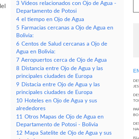
3
Vídeos relacionados con Ojo de Agua -
del
Departamento de Potosi
4
el tiempo en Ojo de Agua
5
Farmacias cercanas a Ojo de Agua en
Bolivia:
6
Centos de Salud cercanas a Ojo de
Agua en Bolivia:
7
Aeropuertos cerca de Ojo de Agua
8
Distancia entre Ojo de Agua y las
E
principales ciudades de Europa
DE
9
Distacia entre Ojo de Agua y las
JES
principales ciudades de Europa
DE
10
Hoteles en Ojo de Agua y sus
TO
alrededores
PA
BO
11
Otros Mapas de Ojo de Agua en
DE
Departamento de Potosi - Bolivia
NA
12
Mapa Satelite de Ojo de Agua y sus
IS