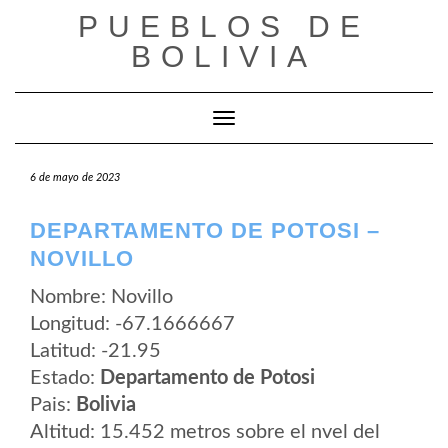
Saltar
PUEBLOS DE
al
contenido
BOLIVIA
Cambiar modo de navegación
6 de mayo de 2023
DEPARTAMENTO DE POTOSI –
NOVILLO
Nombre: Novillo
Longitud: -67.1666667
Latitud: -21.95
Estado:
Departamento de Potosi
Pais:
Bolivia
Altitud: 15.452 metros sobre el nvel del