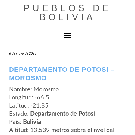
Saltar
PUEBLOS DE
al
contenido
BOLIVIA
Cambiar modo de navegación
6 de mayo de 2023
DEPARTAMENTO DE POTOSI –
MOROSMO
Nombre: Morosmo
Longitud: -66.5
Latitud: -21.85
Estado:
Departamento de Potosi
Pais:
Bolivia
Altitud: 13.539 metros sobre el nvel del