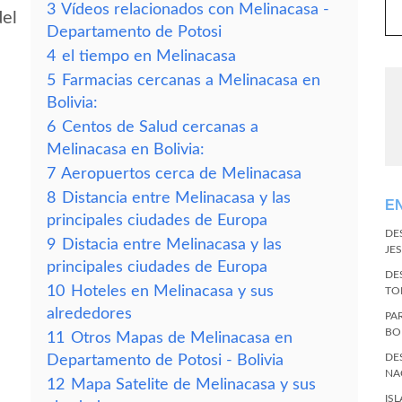
3
Vídeos relacionados con Melinacasa -
del
Departamento de Potosi
4
el tiempo en Melinacasa
5
Farmacias cercanas a Melinacasa en
Bolivia:
6
Centos de Salud cercanas a
Melinacasa en Bolivia:
7
Aeropuertos cerca de Melinacasa
8
Distancia entre Melinacasa y las
E
principales ciudades de Europa
DE
9
Distacia entre Melinacasa y las
JES
principales ciudades de Europa
DE
10
Hoteles en Melinacasa y sus
TO
alrededores
PA
BO
11
Otros Mapas de Melinacasa en
DE
Departamento de Potosi - Bolivia
NA
12
Mapa Satelite de Melinacasa y sus
IS