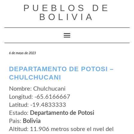
Saltar
PUEBLOS DE
al
contenido
BOLIVIA
Cambiar modo de navegación
6 de mayo de 2023
DEPARTAMENTO DE POTOSI –
CHULCHUCANI
Nombre: Chulchucani
Longitud: -65.6166667
Latitud: -19.4833333
Estado:
Departamento de Potosi
Pais:
Bolivia
Altitud: 11.906 metros sobre el nvel del