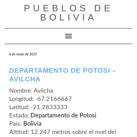
Saltar
PUEBLOS DE
al
contenido
BOLIVIA
Cambiar modo de navegación
6 de mayo de 2023
DEPARTAMENTO DE POTOSI –
AVILCHA
Nombre: Avilcha
Longitud: -67.2166667
Latitud: -21.2833333
Estado:
Departamento de Potosi
Pais:
Bolivia
Altitud: 12.247 metros sobre el nvel del