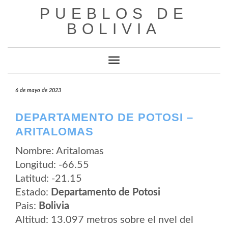
Saltar
PUEBLOS DE
al
contenido
BOLIVIA
Cambiar modo de navegación
6 de mayo de 2023
DEPARTAMENTO DE POTOSI –
ARITALOMAS
Nombre: Aritalomas
Longitud: -66.55
Latitud: -21.15
Estado:
Departamento de Potosi
Pais:
Bolivia
Altitud: 13.097 metros sobre el nvel del