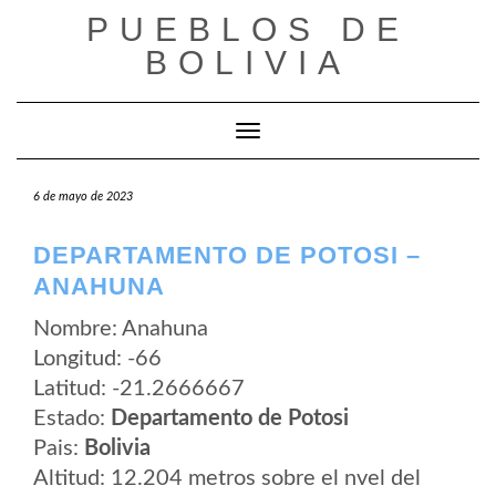
Saltar
PUEBLOS DE
al
contenido
BOLIVIA
Cambiar modo de navegación
6 de mayo de 2023
DEPARTAMENTO DE POTOSI –
ANAHUNA
Nombre: Anahuna
Longitud: -66
Latitud: -21.2666667
Estado:
Departamento de Potosi
Pais:
Bolivia
Altitud: 12.204 metros sobre el nvel del