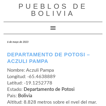
Saltar
PUEBLOS DE
al
contenido
BOLIVIA
Cambiar modo de navegación
6 de mayo de 2023
DEPARTAMENTO DE POTOSI –
ACZULI PAMPA
Nombre: Aczuli Pampa
Longitud: -65.4638889
Latitud: -19.1252778
Estado:
Departamento de Potosi
Pais:
Bolivia
Altitud: 8.828 metros sobre el nvel del mar.