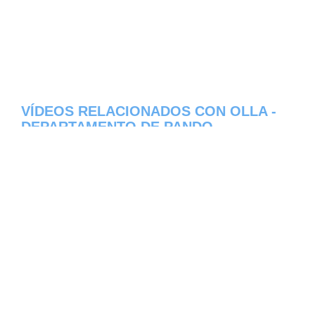
VÍDEOS RELACIONADOS CON OLLA -
DEPARTAMENTO DE PANDO
Aqui os dejamos algunos de los videos que
hemos encontrado del pueblo Olla del
estado de Departamento de Pando en
Bolivia, constantemente estamos colocando
nuevos video, asi que te invitamos a que
nos visites frecuentemente y te mantengas
informado de todos los nuevos videos que
se suban en la red de Olla, esperamos que