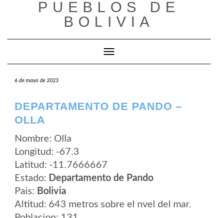
PUEBLOS DE
Saltar
al
BOLIVIA
contenido
Cambiar modo de navegación
6 de mayo de 2023
DEPARTAMENTO DE PANDO –
OLLA
Nombre: Olla
Longitud: -67.3
Latitud: -11.7666667
Estado:
Departamento de Pando
Pais:
Bolivia
Altitud: 643 metros sobre el nvel del mar.
Poblacion: 131