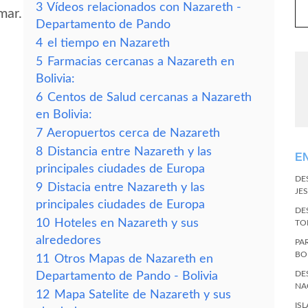
3
Vídeos relacionados con Nazareth -
mar.
Departamento de Pando
4
el tiempo en Nazareth
5
Farmacias cercanas a Nazareth en
Bolivia:
6
Centos de Salud cercanas a Nazareth
en Bolivia:
7
Aeropuertos cerca de Nazareth
8
Distancia entre Nazareth y las
E
principales ciudades de Europa
DE
9
Distacia entre Nazareth y las
JES
principales ciudades de Europa
DE
10
Hoteles en Nazareth y sus
TO
alrededores
PA
BO
11
Otros Mapas de Nazareth en
DE
Departamento de Pando - Bolivia
NA
12
Mapa Satelite de Nazareth y sus
IS