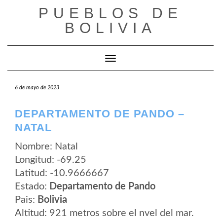
Saltar
PUEBLOS DE
al
contenido
BOLIVIA
Cambiar modo de navegación
6 de mayo de 2023
DEPARTAMENTO DE PANDO –
NATAL
Nombre: Natal
Longitud: -69.25
Latitud: -10.9666667
Estado:
Departamento de Pando
Pais:
Bolivia
Altitud: 921 metros sobre el nvel del mar.