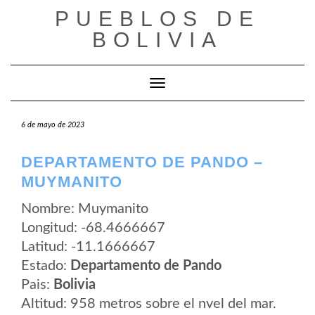
Saltar
PUEBLOS DE
al
contenido
BOLIVIA
Cambiar modo de navegación
6 de mayo de 2023
DEPARTAMENTO DE PANDO –
MUYMANITO
Nombre: Muymanito
Longitud: -68.4666667
Latitud: -11.1666667
Estado:
Departamento de Pando
Pais:
Bolivia
Altitud: 958 metros sobre el nvel del mar.