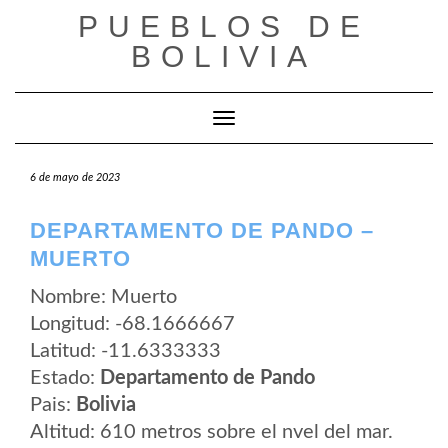
Saltar
PUEBLOS DE
al
contenido
BOLIVIA
Cambiar modo de navegación
6 de mayo de 2023
DEPARTAMENTO DE PANDO –
MUERTO
Nombre: Muerto
Longitud: -68.1666667
Latitud: -11.6333333
Estado:
Departamento de Pando
Pais:
Bolivia
Altitud: 610 metros sobre el nvel del mar.