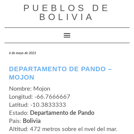
Saltar
PUEBLOS DE
al
contenido
BOLIVIA
Cambiar modo de navegación
6 de mayo de 2023
DEPARTAMENTO DE PANDO –
MOJON
Nombre: Mojon
Longitud: -66.7666667
Latitud: -10.3833333
Estado:
Departamento de Pando
Pais:
Bolivia
Altitud: 472 metros sobre el nvel del mar.