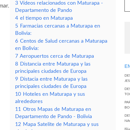
3
Vídeos relacionados con Maturapa -
mar.
Departamento de Pando
4
el tiempo en Maturapa
5
Farmacias cercanas a Maturapa en
Bolivia:
6
Centos de Salud cercanas a Maturapa
en Bolivia:
7
Aeropuertos cerca de Maturapa
8
Distancia entre Maturapa y las
E
principales ciudades de Europa
DE
9
Distacia entre Maturapa y las
JES
principales ciudades de Europa
DE
10
Hoteles en Maturapa y sus
TO
alrededores
PA
BO
11
Otros Mapas de Maturapa en
DE
Departamento de Pando - Bolivia
NA
12
Mapa Satelite de Maturapa y sus
IS