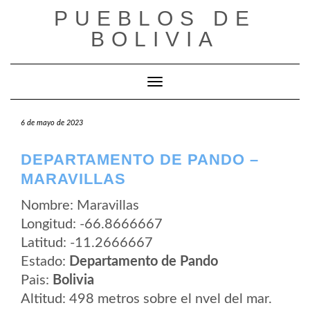
Saltar
PUEBLOS DE
al
contenido
BOLIVIA
Cambiar modo de navegación
6 de mayo de 2023
DEPARTAMENTO DE PANDO –
MARAVILLAS
Nombre: Maravillas
Longitud: -66.8666667
Latitud: -11.2666667
Estado:
Departamento de Pando
Pais:
Bolivia
Altitud: 498 metros sobre el nvel del mar.