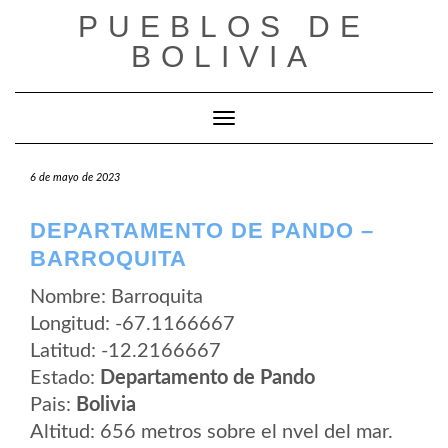
Saltar
PUEBLOS DE
al
contenido
BOLIVIA
Cambiar modo de navegación
6 de mayo de 2023
DEPARTAMENTO DE PANDO –
BARROQUITA
Nombre: Barroquita
Longitud: -67.1166667
Latitud: -12.2166667
Estado:
Departamento de Pando
Pais:
Bolivia
Altitud: 656 metros sobre el nvel del mar.