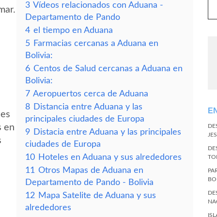
3
Vídeos relacionados con Aduana -
mar.
Departamento de Pando
4
el tiempo en Aduana
5
Farmacias cercanas a Aduana en
Bolivia:
6
Centos de Salud cercanas a Aduana en
Bolivia:
7
Aeropuertos cerca de Aduana
8
Distancia entre Aduana y las
E
des
principales ciudades de Europa
s en
DE
9
Distacia entre Aduana y las principales
JES
s
ciudades de Europa
DE
10
Hoteles en Aduana y sus alrededores
TO
11
Otros Mapas de Aduana en
PA
BO
Departamento de Pando - Bolivia
DE
12
Mapa Satelite de Aduana y sus
NA
alrededores
IS