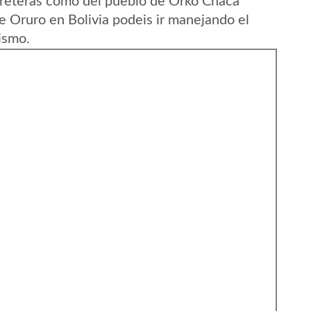
rreteras como del pueblo de Orko Chaca
 Oruro en Bolivia podeis ir manejando el
ismo.