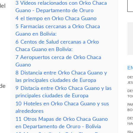
3
Vídeos relacionados con Orko Chaca
del
Guano - Departamento de Oruro
4
el tiempo en Orko Chaca Guano
5
Farmacias cercanas a Orko Chaca
Guano en Bolivia:
6
Centos de Salud cercanas a Orko
Chaca Guano en Bolivia:
7
Aeropuertos cerca de Orko Chaca
Guano
E
8
Distancia entre Orko Chaca Guano y
DE
las principales ciudades de Europa
JES
 de
9
Distacia entre Orko Chaca Guano y las
DE
principales ciudades de Europa
TO
10
Hoteles en Orko Chaca Guano y sus
PA
BO
alrededores
DE
11
Otros Mapas de Orko Chaca Guano
NA
en Departamento de Oruro - Bolivia
IS