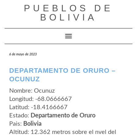
Saltar
PUEBLOS DE
al
contenido
BOLIVIA
Cambiar modo de navegación
6 de mayo de 2023
DEPARTAMENTO DE ORURO –
OCUNUZ
Nombre: Ocunuz
Longitud: -68.0666667
Latitud: -18.4166667
Estado:
Departamento de Oruro
Pais:
Bolivia
Altitud: 12.362 metros sobre el nvel del