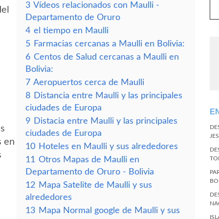
3
Vídeos relacionados con Maulli -
del
Departamento de Oruro
4
el tiempo en Maulli
5
Farmacias cercanas a Maulli en Bolivia:
6
Centos de Salud cercanas a Maulli en
Bolivia:
7
Aeropuertos cerca de Maulli
8
Distancia entre Maulli y las principales
ciudades de Europa
E
9
Distacia entre Maulli y las principales
es
DE
ciudades de Europa
JES
s en
10
Hoteles en Maulli y sus alrededores
DE
s
11
Otros Mapas de Maulli en
TO
Departamento de Oruro - Bolivia
PA
BO
12
Mapa Satelite de Maulli y sus
DE
alrededores
NA
13
Mapa Normal google de Maulli y sus
IS