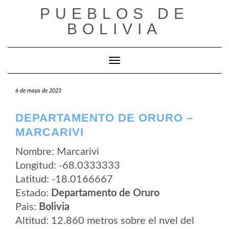
Saltar
PUEBLOS DE
al
contenido
BOLIVIA
Cambiar modo de navegación
6 de mayo de 2023
DEPARTAMENTO DE ORURO –
MARCARIVI
Nombre: Marcarivi
Longitud: -68.0333333
Latitud: -18.0166667
Estado:
Departamento de Oruro
Pais:
Bolivia
Altitud: 12.860 metros sobre el nvel del