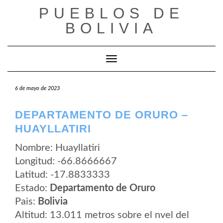
Saltar
PUEBLOS DE
al
contenido
BOLIVIA
Cambiar modo de navegación
6 de mayo de 2023
DEPARTAMENTO DE ORURO –
HUAYLLATIRI
Nombre: Huayllatiri
Longitud: -66.8666667
Latitud: -17.8833333
Estado:
Departamento de Oruro
Pais:
Bolivia
Altitud: 13.011 metros sobre el nvel del