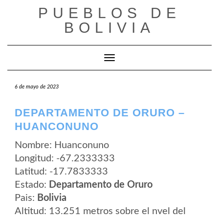
Saltar
PUEBLOS DE
al
contenido
BOLIVIA
Cambiar modo de navegación
6 de mayo de 2023
DEPARTAMENTO DE ORURO –
HUANCONUNO
Nombre: Huanconuno
Longitud: -67.2333333
Latitud: -17.7833333
Estado:
Departamento de Oruro
Pais:
Bolivia
Altitud: 13.251 metros sobre el nvel del